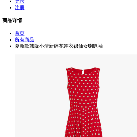
登录
注册
商品详情
首页
所有商品
夏新款韩版小清新碎花连衣裙仙女喇叭袖